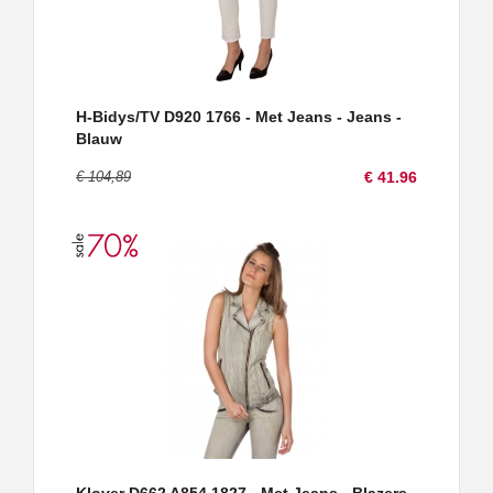
H-Bidys/TV D920 1766 - Met Jeans - Jeans -
Blauw
€ 104,89
€ 41.96
Klover D662 A854 1827 - Met Jeans - Blazers