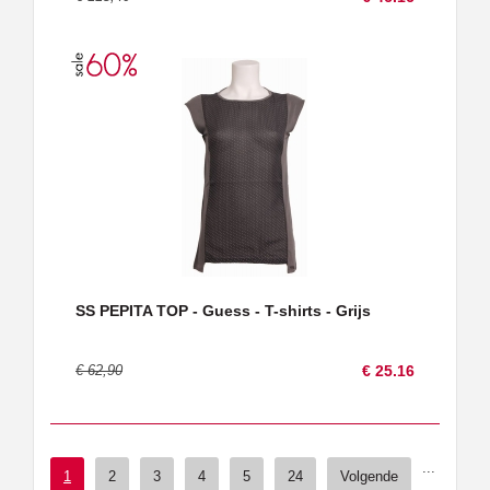
SS PEPITA TOP - Guess - T-shirts - Grijs
€ 62,90
€ 25.16
...
1
2
3
4
5
24
Volgende