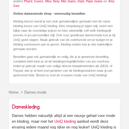
andere
Phard
,
Guess
,
Miss Sixty
,
Met Jeans
,
Dept
,
Pepe Jeans
en
Amy
Gee
.
Online damesmode shop - eenvoudig bestellen
Kleding kiezen wordt je een stuk gemakkelijker gemaakt met de ruime
kleding keuze van UniQ kleding. Kies simpelweg je eigen stijl, neem een
kijkje naar de voordelige prijzen en kies uiteindelijk zelf welk kledingstijl
precies in jou persoonlijke stijl. Ook voor goedkope damesmode kun je bij
UniQ goed slagen. Maak gebruik van de zoekfunctie om je budget en je
kleding voorkeuren aan te geven. Kleding vinden kan je niet makkelijker
gemaakt worden.
Bestellen gaat ook gemakkelijk en veilig. Als je je gewenste bestelling
compleet hebt kiest je uit de betalingsmogelijkheden van jou voorkeur.
Indien je gebruik maakt van veilige directe betaalmethoden als iDEAL of
Paypal, dan je al heel snel genieten van de kledingsstukken waar jij van
gedroomd hebt. Bestel nu snel de vrouwen mode van UniQ kleding!
Home
>
Dames-mode
Dameskleding
Dames hebben natuurlijk altijd al een neusje gehad voor mode
en kleding, maar met het
UniQ kleding
aanbod wordt deze
ervaring iedere maand nog rijker en nog leuker! UniQ kleding is