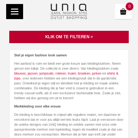
0
KLIK OM TE FILTEREN >
Stel je eigen fashion look samen
Het aanbod is ruim en biedt een grote keuze aan kledingstukken. Neem
gerust een kijkje. De collectie is zeer divers. Van kledingstukken zoals
blouses
,
jassen
,
jumpsuits
,
rokken
,
truien
,
broeken
,
jurken
tot
shirts &
tops
, voor iedereen hebben we een kledingsstuk dat in de garderobe
past. Ontwikkel je eigen stijl en identiteit met je kleding en maak unieke
combinaties. De kleding die je hier vind is zowel te gebruiken in een
trendy casual outfit, als in een exclusieve fashionable look. Zoals je ziet,
hebben wij dus genoeg om uit te kiezen!
Merkkleding voor elke vrouw
De kleding is beschikbaar in vrijwel alle reguliere maten, om daarmee te
verzekerd dat er voor jou altijd wel iets leuks bijzit. Laat je verrassen door
de unieke designs van UniQ kleding en ontdek samen met onze vele
aansprekende merken met topkleding, tegen de kwaliteit zoals je dat van
deze merken zou verwachten. Merken die je hier aan treft zijn onder