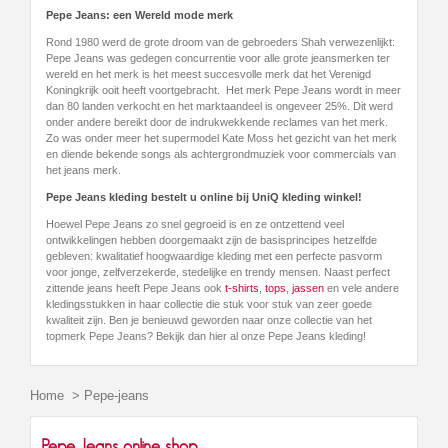
Pepe Jeans: een Wereld mode merk
Rond 1980 werd de grote droom van de gebroeders Shah verwezenlijkt:
Pepe Jeans was gedegen concurrentie voor alle grote jeansmerken ter
wereld en het merk is het meest succesvolle merk dat het Verenigd
Koningkrijk ooit heeft voortgebracht. Het merk Pepe Jeans wordt in meer
dan 80 landen verkocht en het marktaandeel is ongeveer 25%. Dit werd
onder andere bereikt door de indrukwekkende reclames van het merk.
Zo was onder meer het supermodel Kate Moss het gezicht van het merk
en diende bekende songs als achtergrondmuziek voor commercials van
het jeans merk.
Pepe Jeans kleding bestelt u online bij UniQ kleding winkel!
Hoewel Pepe Jeans zo snel gegroeid is en ze ontzettend veel
ontwikkelingen hebben doorgemaakt zijn de basisprincipes hetzelfde
gebleven: kwalitatief hoogwaardige kleding met een perfecte pasvorm
voor jonge, zelfverzekerde, stedelijke en trendy mensen. Naast perfect
zittende jeans heeft Pepe Jeans ook
t-shirts
,
tops
,
jassen
en vele andere
kledingsstukken in haar collectie die stuk voor stuk van zeer goede
kwaliteit zijn. Ben je benieuwd geworden naar onze collectie van het
topmerk Pepe Jeans? Bekijk dan hier al onze Pepe Jeans kleding!
Home
>
Pepe-jeans
Pepe Jeans online shop