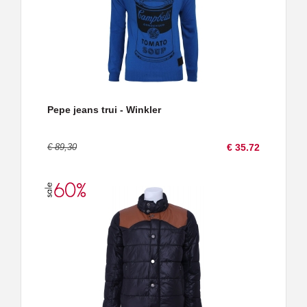
Pepe jeans trui - Winkler
€ 89,30
€ 35.72