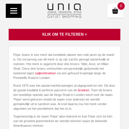
0
KLIK OM TE FILTEREN >
Pepe Jeans is een merk dat inmiddels alweer een vele jaren op de markt
is. De oorsprong van dit merk is op zijn zachts gezegd opmerkelijk te
noemen. Het merk is opgericht door drie broers: Nitin, Arun, en Milan
Shah. Deze drie broers verkochten oorspronkelijk gedurende het
weekend eigen
spijkerbroeken
via een gehuurd kraampje langs de
Portobello Road in Londen.
Rond 1975 was het aantal marktkraampjes al uitgegroeid tot vier. Dit door
de goede kwaliteit & perfecte pasvorm van de
broeken
. Toen de broers
een boetiekje opende aan de Kings Road in Londen werd voor de naam
'Pepe' werd gekozen omdat de naam voor iedereen ter wereld
gemakkelijk uit te spreken was. Al snel daarna zou het merk verder
uitgroeien tot het wereldmerk dat het nu is.
Tegenwoordig is de naam 'Pepe' alom bekend en kan Pepe zich tot één
van de grootste jeansmerken ter wereld rekenen naast de bekende
Amerikaanse merken.