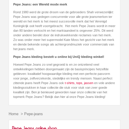
Pepe Jeans: een Wereld mode merk
Rond 1980 werd de grote droom van de gebroeders Shah verwezenlijkt:
Pepe Jeans was gedegen concurrentie voor alle grote jeansmerken ter
wereld en het merk is het meest succesvolle merk dat het Verenigd
Koningkrijk ooit heeft voortgebracht. Het merk Pepe Jeans wordt in meer
dan 80 landen verkocht en het marktaandeel is ongeveer 25%. Dit werd
onder andere bereikt door de indrukwekkende reclames van het merk.
Zo was onder meer het supermodel Kate Moss het gezicht van het merk
en diende bekende songs als achtergrondmuziek voor commercials van
het jeans merk.
Pepe Jeans kleding bestelt u online bij UniQ kleding winkel!
Hoewel Pepe Jeans zo snel gegroeid is en ze ontzettend veel
ontwikkelingen hebben doorgemaakt zijn de basisprincipes hetzelfde
gebleven: kwalitatief hoogwaardige kleding met een perfecte pasvorm
voor jonge, zelfverzekerde, stedelijke en trendy mensen. Naast perfect
zittende jeans heeft Pepe Jeans ook
t-shirts
,
tops
,
jassen
en vele andere
kledingsstukken in haar collectie die stuk voor stuk van zeer goede
kwaliteit zijn. Ben je benieuwd geworden naar onze collectie van het
topmerk Pepe Jeans? Bekijk dan hier al onze Pepe Jeans kleding!
Home
>
Pepe-jeans
Pepe Jeans online shop