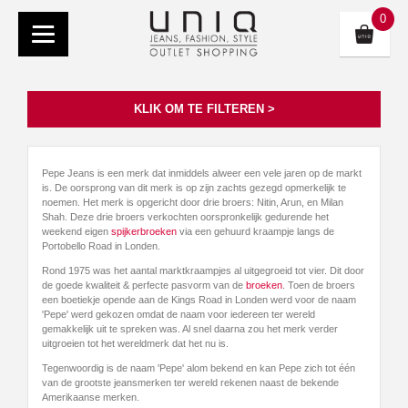
0
KLIK OM TE FILTEREN >
Pepe Jeans is een merk dat inmiddels alweer een vele jaren op de markt
is. De oorsprong van dit merk is op zijn zachts gezegd opmerkelijk te
noemen. Het merk is opgericht door drie broers: Nitin, Arun, en Milan
Shah. Deze drie broers verkochten oorspronkelijk gedurende het
weekend eigen
spijkerbroeken
via een gehuurd kraampje langs de
Portobello Road in Londen.
Rond 1975 was het aantal marktkraampjes al uitgegroeid tot vier. Dit door
de goede kwaliteit & perfecte pasvorm van de
broeken
. Toen de broers
een boetiekje opende aan de Kings Road in Londen werd voor de naam
'Pepe' werd gekozen omdat de naam voor iedereen ter wereld
gemakkelijk uit te spreken was. Al snel daarna zou het merk verder
uitgroeien tot het wereldmerk dat het nu is.
Tegenwoordig is de naam 'Pepe' alom bekend en kan Pepe zich tot één
van de grootste jeansmerken ter wereld rekenen naast de bekende
Amerikaanse merken.